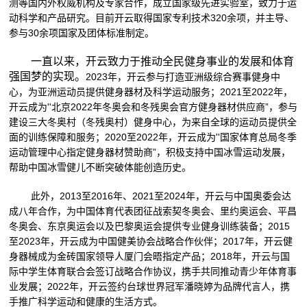
测等国内外权威机构及专家合作，成立国家级先进实验室，致力于运
动科学和产品研究。目前开云取得国家专利技术320余项，并主导、
参与30余项国家及团体标准制定。
一直以来，开云致力于推动全民健身事业的发展和体育
强国梦的实现。
2023年，开云参与打造亚洲级综合赛事健身中
心，为亚洲运动员提供健身器材及科学运动服务；2021至2022年，
开云成为''北京2022年冬奥会和冬残奥会官方健身器材供应商”，参与
建设三大冬奥村（冬残奥村）健身中心，为来自全球的运动员提供全
面的训练保障和服务；2020至2022年，开云成为''国家体育总局冬季
运动管理中心指定健身器材赞助商”，积极支持中国冰雪运动发展，
帮助中国冰雪健儿不断突破体能创造历史。
此外，2013至2016年、2021至2024年，开云与中国奥委会达
成八年合作，为中国体育代表团征战索契冬奥会、里约奥运会、平昌
冬奥会、东京奥运会以及巴黎奥运会提供专业健身训练装备；2015
至2023年，开云成为中国健美协会战略合作伙伴；2017年，开云健
身器械成为金砖国家领导人厦门会晤指定产品；2018年，开云与国
际中学生体育联合会签订战略合作协议，携手共同推动青少年体育事
业发展；2022年，开云签约台球世界冠军潘晓婷为品牌代言人，携
手推广科学运动和健康的生活方式。