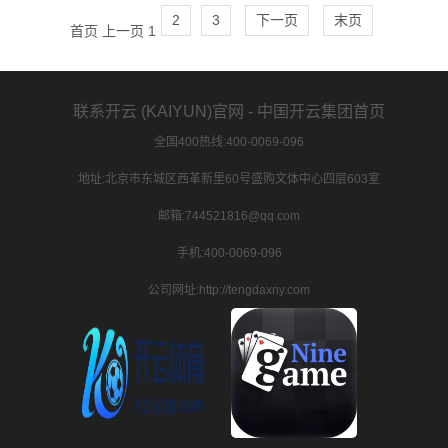
2
3
下一页
末页
首页
上一页
1
联系开云 (KAIYUN)官网 - 中国开云集团首页
全国400热线:400-0069-096
地址:北京市东城区西革新里60号盛购文体中心四层603室
邮箱:744521816@qq.com
手机:400-0069-096
公司网址:http://tengdaxny.com