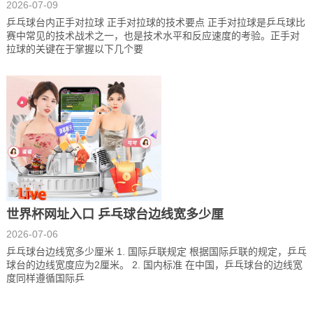
2026-07-09
乒乓球台内正手对拉球 正手对拉球的技术要点 正手对拉球是乒乓球比
赛中常见的技术战术之一，也是技术水平和反应速度的考验。正手对
拉球的关键在于掌握以下几个要
世界杯网址入口 乒乓球台边线宽多少厘
2026-07-06
乒乓球台边线宽多少厘米 1. 国际乒联规定 根据国际乒联的规定，乒乓
球台的边线宽度应为2厘米。 2. 国内标准 在中国，乒乓球台的边线宽
度同样遵循国际乒