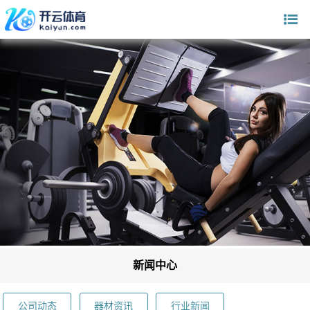
新闻中心
公司动态
器材资讯
行业新闻