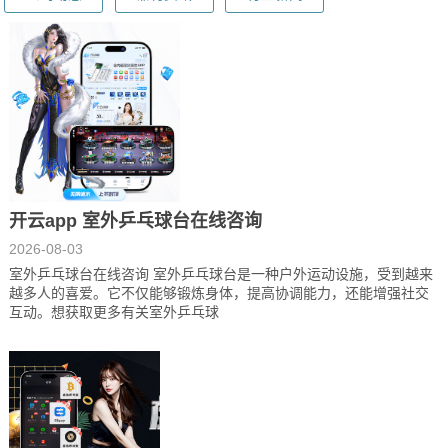
开云app 室外乒乓球台在线咨询
2026-08-03
室外乒乓球台在线咨询 室外乒乓球台是一种户外运动设施，受到越来
越多人的喜爱。它不仅能够锻炼身体，提高协调能力，还能增强社交
互动。想获取更多有关室外乒乓球