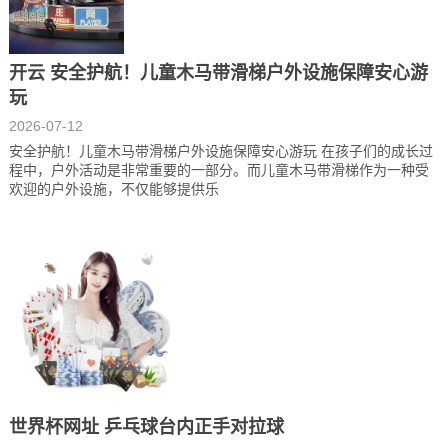
开云 安全护航！儿童木马带滑梯户外设施保障安心游
玩
2026-07-12
安全护航！儿童木马带滑梯户外设施保障安心游玩 在孩子们的成长过
程中，户外活动是非常重要的一部分。而儿童木马带滑梯作为一种受
欢迎的户外设施，不仅能够提供乐
世界杯网址 乒乓球台内正手对拉球